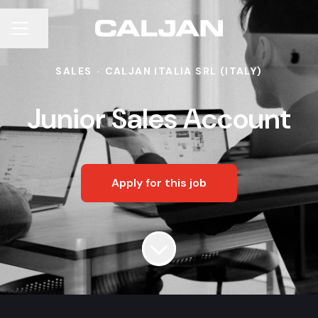
Share page
CAREER MENU
SALES
·
CALJAN ITALIA SRL (ITALY)
Junior Sales Account
Apply for this job