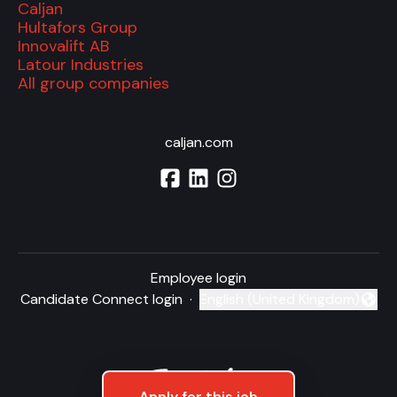
Caljan
Hultafors Group
Innovalift AB
Latour Industries
All group companies
caljan.com
Employee login
Candidate Connect login
·
English (United Kingdom)
Change language
Apply for this job