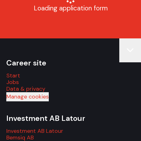
Loading application form
Career site
Start
Jobs
Data & privacy
Manage cookies
Investment AB Latour
Investment AB Latour
Bemsiq AB